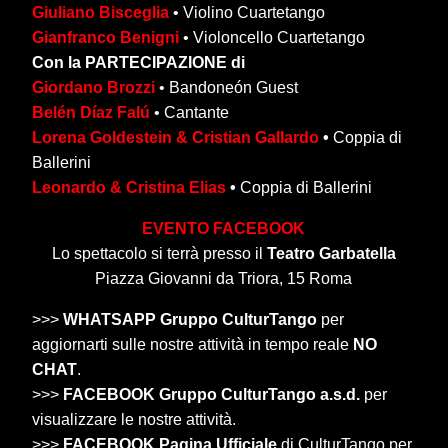
Giuliano Bisceglia
• Violino Cuartetango
Gianfranco Benigni
• Violoncello Cuartetango
Con la PARTECIPAZIONE di
Giordano Brozzi
• Bandoneón Guest
Belén Díaz Falú
• Cantante
Lorena Goldestein & Cristian Gallardo
•
Coppia di
Ballerini
Leonardo & Cristina Elias
•
Coppia di Ballerini
EVENTO FACEBOOK
Lo spettacolo si terrà presso il
Teatro Garbatella
Piazza Giovanni da Triora, 15 Roma
>>>
WHATSAPP Gruppo CulturTango
per
aggiornarti sulle nostre attività in tempo reale
NO
CHAT
.
>>>
FACEBOOK Gruppo CulturTango a.s.d.
per
visualizzare le nostre attività.
>>>
FACEBOOK Pagina Ufficiale
di CulturTango per