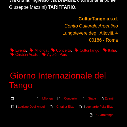
Via Giulia
, ingresso Via Bravaria, 8 (di fronte al ponte
Giuseppe Mazzini)
TARIFFARIO
.
CulturTango a.s.d.
Centro Culturale Argentino
Lungotevere degli Altoviti, 4
00186 • Roma
Eventi
,
Milonga
,
Concerto
,
CulturTango
,
Italia
,
Cristián Asato
,
Ayelén Pais
Giorno Internazionale del
Tango
|
Milonga
|
Concerto
|
Stage
Eventi
|
Luciano Degli Angeli
|
Cristina Elias
|
Leonardo Felix Elias
|
Cuartetango