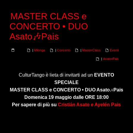
MASTER CLASS e
CONCERTO • DUO
Asato🎶Pais
|
Milonga
|
Concerto
|
MasterClass
Eventi
|
Asato•Pais
CulturTango è lieta di invitarti ad un
EVENTO
SPECIALE
MASTER CLASS e CONCERTO • DUO Asato
Pais
🎶
Domenica 19 maggio dalle ORE 18:00
Per sapere di più su
Cristi
á
n Asato e Ayel
é
n Pais