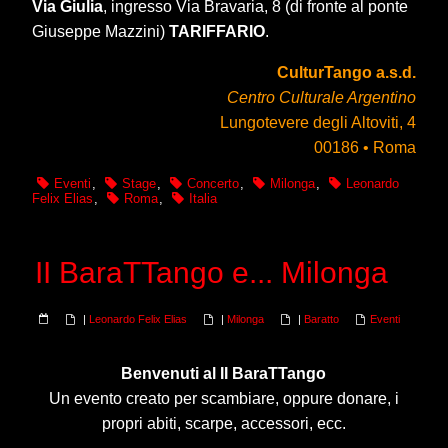
Via Giulia
, ingresso Via Bravaria, 8 (di fronte al ponte
Giuseppe Mazzini)
TARIFFARIO
.
CulturTango a.s.d.
Centro Culturale Argentino
Lungotevere degli Altoviti, 4
00186 • Roma
Eventi
,
Stage
,
Concerto
,
Milonga
,
Leonardo
Felix Elias
,
Roma
,
Italia
II BaraTTango e... Milonga
|
Leonardo Felix Elias
|
Milonga
|
Baratto
Eventi
Benvenuti al II BaraTTango
Un evento creato per scambiare, oppure donare, i
propri abiti, scarpe, accessori, ecc.