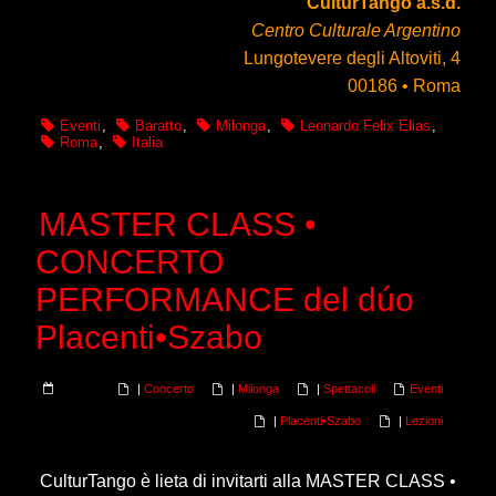
CulturTango a.s.d.
Centro Culturale Argentino
Lungotevere degli Altoviti, 4
00186 • Roma
Eventi
,
Baratto
,
Milonga
,
Leonardo Felix Elias
,
Roma
,
Italia
MASTER CLASS •
CONCERTO
PERFORMANCE del dúo
Placenti•Szabo
|
Concerto
|
Milonga
|
Spettacoli
Eventi
|
Placenti•Szabo
|
Lezioni
CulturTango è lieta di invitarti alla MASTER CLASS •