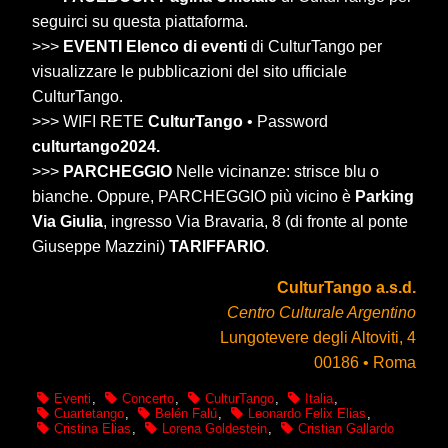
seguirci su questa piattaforma.
>>>
EVENTI Elenco di eventi
di CulturTango per
visualizzare le pubblicazioni del sito ufficiale
CulturTango.
>>> WIFI RETE
CulturTango
• Password
culturtango2024.
>>>
PARCHEGGIO
Nelle vicinanze: strisce blu o
bianche. Oppure, PARCHEGGIO più vicino è
Parking
Via Giulia
, ingresso Via Bravaria, 8 (di fronte al ponte
Giuseppe Mazzini)
TARIFFARIO
.
CulturTango a.s.d.
Centro Culturale Argentino
Lungotevere degli Altoviti, 4
00186 • Roma
Eventi
,
Concerto
,
CulturTango
,
Italia
,
Cuartetango
,
Belén Falú
,
Leonardo Felix Elias
,
Cristina Elias
,
Lorena Goldestein
,
Cristian Gallardo