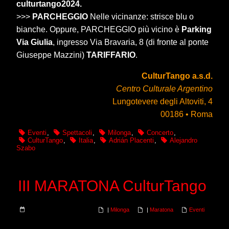
culturtango2024.
>>>
PARCHEGGIO
Nelle vicinanze: strisce blu o
bianche. Oppure, PARCHEGGIO più vicino è
Parking
Via Giulia
, ingresso Via Bravaria, 8 (di fronte al ponte
Giuseppe Mazzini)
TARIFFARIO
.
CulturTango a.s.d.
Centro Culturale Argentino
Lungotevere degli Altoviti, 4
00186 • Roma
Eventi
,
Spettacoli
,
Milonga
,
Concerto
,
CulturTango
,
Italia
,
Adrián Placenti
,
Alejandro
Szabo
III MARATONA CulturTango
|
Milonga
|
Maratona
Eventi