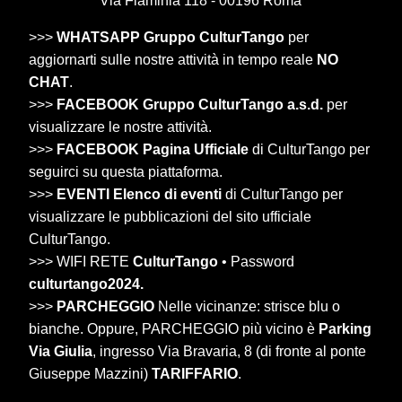
Via Flaminia 118 - 00196 Roma
>>>
WHATSAPP Gruppo CulturTango
per
aggiornarti sulle nostre attività in tempo reale
NO
CHAT
.
>>>
FACEBOOK Gruppo CulturTango a.s.d.
per
visualizzare le nostre attività.
>>>
FACEBOOK Pagina Ufficiale
di CulturTango per
seguirci su questa piattaforma.
>>>
EVENTI Elenco di eventi
di CulturTango per
visualizzare le pubblicazioni del sito ufficiale
CulturTango.
>>> WIFI RETE
CulturTango
• Password
culturtango2024.
>>>
PARCHEGGIO
Nelle vicinanze: strisce blu o
bianche. Oppure, PARCHEGGIO più vicino è
Parking
Via Giulia
, ingresso Via Bravaria, 8 (di fronte al ponte
Giuseppe Mazzini)
TARIFFARIO
.