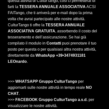
questa attività di CulturTango, così ci permetterai di
farti la
TESSERA ANNUALE ASSOCIATIVA
ACSI
FAITango, che ti arriverà per e-mail dopo la prima
volta che avrai partecipato alle nostre attività.
CulturTango ti offre la
TESSERA ANNUALE
ASSOCIATIVA
GRATUITA
, assorbendo il costo del
tesseramento e dell’assicurazione. Se hai già
compilato il modulo in
Contatti
puoi prenotare il tuo
posto per questa o per qualsiasi altra nostra attività,
direttamente da
WhatsApp +39•3474931181
LEOnardo
.
>>>
WHATSAPP Gruppo CulturTango
per
aggiornarti sulle nostre attività in tempo reale
NO
CHAT
.
>>>
FACEBOOK Gruppo CulturTango a.s.d.
per
visualizzare le nostre attività.