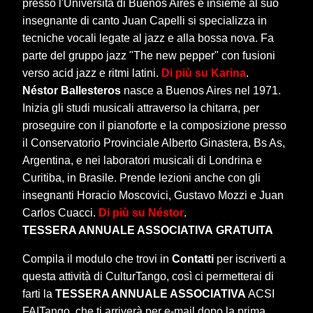
presso l'Università di Buenos Aires e insieme al suo
insegnante di canto Juan Capelli si specializza in
tecniche vocali legate al jazz e alla bossa nova. Fa
parte del gruppo jazz "The new pepper" con fusioni
verso acid jazz e ritmi latini.
Di più su Karina
.
Néstor Ballesteros
nasce a Buenos Aires nel 1971.
Inizia gli studi musicali attraverso la chitarra, per
proseguire con il pianoforte e la composizione presso
il Conservatorio Provinciale Alberto Ginastera, Bs As,
Argentina, e nei laboratori musicali di Londrina e
Curitiba, in Brasile. Prende lezioni anche con gli
insegnanti Horacio Moscovici, Gustavo Mozzi e Juan
Carlos Cuacci.
Di più su Néstor
.
TESSERA ANNUALE ASSOCIATIVA
GRATUITA
Compila il modulo che trovi in
Contatti
per iscriverti a
questa attività di CulturTango, così ci permetterai di
farti la
TESSERA ANNUALE ASSOCIATIVA
ACSI
FAITango, che ti arriverà per e-mail dopo la prima