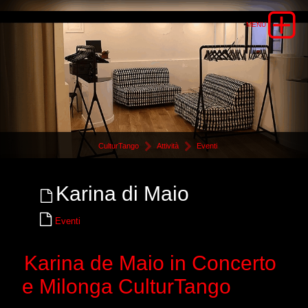
CulturTango
Attività
Eventi
Karina di Maio
Eventi
Karina de Maio in Concerto
e Milonga CulturTango