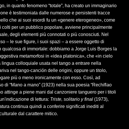
ngo, in quanto fenomeno “totale”, ha creato un immaginario
zione è testimoniata dalle numerose e persistenti tracce
 quello che ai suoi esordi fu un «genere eterogeneo», come
i colti per un pubblico popolare, avviene principalmente
tuale, degli elementi più connotati o più conosciuti. Nel
so – le sue figure, i suoi spazi – a essere oggetto di
 in qualcosa di immortale: dobbiamo a Jorge Luis Borges la
uggestiva metamorfosi in «idea platonica», che «in cielo
la lingua colloquiale usata nel tango a entrare nella
iva nel tango-canción delle origini, oppure un titolo,
logare più o meno ironicamente con esso. Così, ad
erso di “Mano a mano” (1923) nella sua poesia “Rechiflao
o attinge a piene mani dal canzoniere tanguero per i titoli
n'indicazione di lettura:
Triste, solitario y final
(1973),
tura continua quindi a conferire significati inediti al
lturale dal carattere mitico.