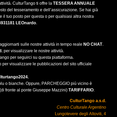
tività. CulturTango ti offre la
TESSERA ANNUALE
osto del tesseramento e dell’assicurazione. Se hai già
 il tuo posto per questa o per qualsiasi altra nostra
4931181 LEOnardo
.
aggiornarti sulle nostre attività in tempo reale
NO CHAT
.
d.
per visualizzare le nostre attività.
ango per seguirci su questa piattaforma.
per visualizzare le pubblicazioni del sito ufficiale
lturtango2024.
e blu o bianche. Oppure, PARCHEGGIO più vicino è
 (di fronte al ponte Giuseppe Mazzini)
TARIFFARIO
.
CulturTango a.s.d.
Centro Culturale Argentino
Lungotevere degli Altoviti, 4