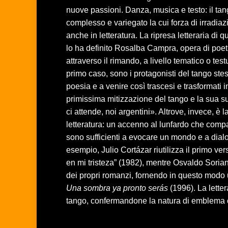
nuove passioni. Danza, musica e testo: il ta
complesso e variegato la cui forza di irradia
anche in letteratura. La ripresa letteraria di
lo ha definito Rosalba Campra, opera di poet
attraverso il rimando, a livello tematico o tes
primo caso, sono i protagonisti del tango stes
poesia e a venire così trascesi e trasformati
primissima mitizzazione del tango e la sua s
ci attende, noi argentini». Altrove, invece, è 
letteratura: un accenno al lunfardo che compar
sono sufficienti a evocare un mondo e a dia
esempio, Julio Cortázar riutilizza il primo v
en mi tristeza” (1982), mentre Osvaldo Sorian
dei propri romanzi, fornendo in questo modo u
Una sombra ya pronto serás
(1996). La lettera
tango, confermandone la natura di emblema cu