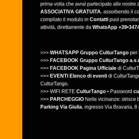
prima volta che avrai partecipato alle nostre at
ASSOCIATIVA
GRATUITA
, assorbendo il c
compilato il modulo in
Contatti
puoi prenotare
attività, direttamente da
WhatsApp +39•347
>>>
WHATSAPP Gruppo CulturTango
per 
>>>
FACEBOOK Gruppo CulturTango a.s.
>>>
FACEBOOK Pagina Ufficiale
di CulturT
>>>
EVENTI Elenco di eventi
di CulturTango 
CulturTango.
>>> WIFI RETE
CulturTango
• Password
cu
>>>
PARCHEGGIO
Nelle vicinanze: strisc
Parking Via Giulia
, ingresso Via Bravaria, 8