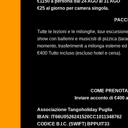
€1150 a persona dal 24 AGO al 31 AGO
€25 al giorno per camera singola.
PACC
Tutte le lezioni e le milonghe, tour escursion
show con ballerini e musicisti di pizzica (tara
momento, trasferimenti a milonga esterne 
€400 Tutto incluso (escluso hotel e cena).
COME PRENOT
Inviare acconto di €400 a 
Associazione Tangoholiday Puglia
IBAN: IT66U0526241520CC1011348762
CODICE B.I.C. (SWIFT) BPPUIT33