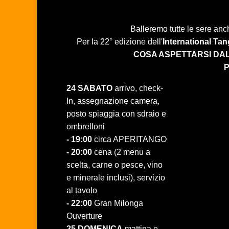
Balleremo tutte le sere anch
Per la 22° edizione dell'
International Ta
COSA ASPETTARSI DAL
24 SABATO
arrivo, check-
In, assegnazione camera,
posto spiaggia con sdraio e
ombrelloni
- 19:00
circa APERITANGO
- 20:00
cena (2 menu a
scelta, carne o pesce, vino
e minerale inclusi), servizio
al tavolo
- 22:00
Gran Milonga
Ouverture
25 DOMENICA
mattina e