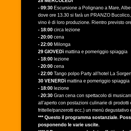
28 MERCOLEDì
- 09:30
Escursione a Polignano a Mare, Albe
dove ore 13.30 si farà un PRANZO Bucolico, con
vino è di loro produzione. Rientro previsto or
- 18:00
circa lezione
- 20:00
cena
- 22:00
Milonga
29 GIOVEDì
mattina e pomeriggio spiaggia
- 18:00
lezione
- 20:00
cena
- 22:00
Tango polpo Party all'hotel La Sorge
30 VENERDì
mattina e pomeriggio spiaggia
- 18:00
lezione
- 20:30
Gran cena con spettacolo di musicanti
all'aperto con postazioni culinarie di prodotti
frittelle/panzerotti ecc.) un menù degustativo d
*** Questo il programma sostanziale. Posso
posponendo le varie uscite.