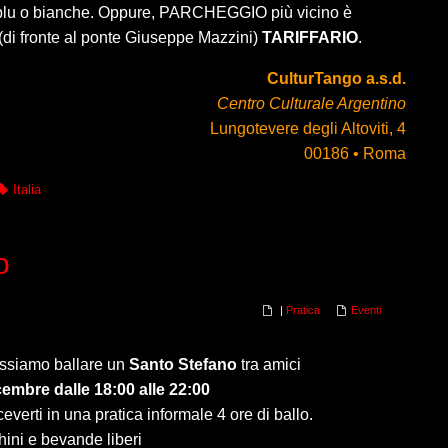
e blu o bianche. Oppure, PARCHEGGIO più vicino è
 (di fronte al ponte Giuseppe Mazzini)
TARIFFARIO
.
CulturTango a.s.d.
Centro Culturale Argentino
Lungotevere degli Altoviti, 4
00186 • Roma
Italia
o
|
Pratica
Eventi
ossiamo ballare un
Santo Stefano
tra amici
embre dalle 18:00 alle 22:00
everti in una pratica informale 4 ore di ballo.
hini e bevande liberi