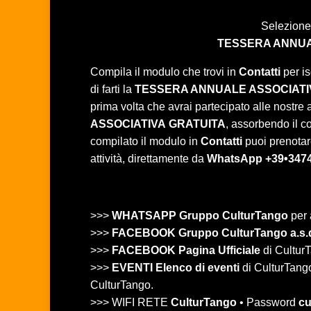
Selezione
TESSERA ANNUA
Compila il modulo che trovi in
Contatti
per is
di farti la
TESSERA ANNUALE ASSOCIATI
prima volta che avrai partecipato alle nostre at
ASSOCIATIVA
GRATUITA
, assorbendo il c
compilato il modulo in
Contatti
puoi prenotare
attività, direttamente da
WhatsApp +39•347
>>>
WHATSAPP Gruppo CulturTango
per 
>>>
FACEBOOK Gruppo CulturTango a.s.
>>>
FACEBOOK Pagina Ufficiale
di CulturT
>>>
EVENTI Elenco di eventi
di CulturTango 
CulturTango.
>>> WIFI RETE
CulturTango
• Password
cu