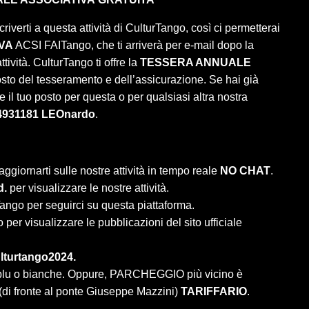
criverti a questa attività di CulturTango, così ci permetterai
VA
ACSI FAITango, che ti arriverà per e-mail dopo la
tività. CulturTango ti offre la
TESSERA ANNUALE
osto del tesseramento e dell’assicurazione. Se hai già
 il tuo posto per questa o per qualsiasi altra nostra
4931181 LEOnardo
.
aggiornarti sulle nostre attività in tempo reale
NO CHAT
.
d.
per visualizzare le nostre attività.
ango per seguirci su questa piattaforma.
per visualizzare le pubblicazioni del sito ufficiale
lturtango2024.
e blu o bianche. Oppure, PARCHEGGIO più vicino è
 (di fronte al ponte Giuseppe Mazzini)
TARIFFARIO
.