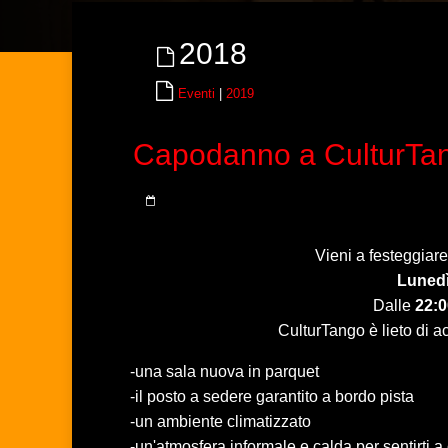
2018
Eventi
|
2019
Capodanno a CulturTa
Vieni a festeggiare
Lunedì
Dalle
22:0
CulturTango è lieto di ac
-una sala nuova in parquet
-il posto a sedere garantito a bordo pista
-un ambiente climatizzato
-un'atmosfera informale e calda per sentirti a