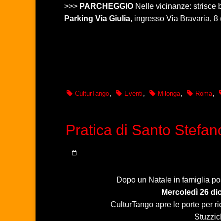
>>>
PARCHEGGIO
Nelle vicinanze: strisc
Parking Via Giulia
, ingresso Via Bravaria, 8
CulturTango
,
Eventi
,
Milonga
,
Roma
,
Pratica di Santo Stefan
Dopo un Natale in famiglia p
Mercoledì 26 dic
CulturTango apre le porte per ric
Stuzzic