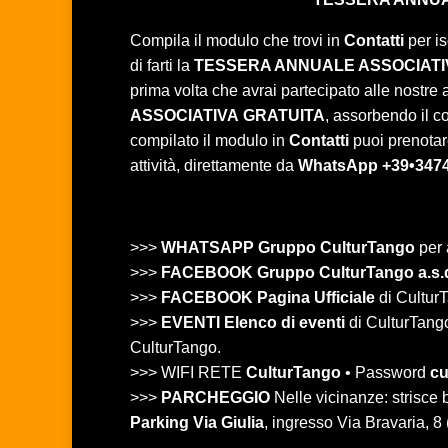
Compila il modulo che trovi in
Contatti
per is
di farti la
TESSERA ANNUALE ASSOCIATI
prima volta che avrai partecipato alle nostre at
ASSOCIATIVA
GRATUITA
, assorbendo il c
compilato il modulo in
Contatti
puoi prenotare
attività, direttamente da
WhatsApp +39•347
>>>
WHATSAPP Gruppo CulturTango
per 
>>>
FACEBOOK Gruppo CulturTango a.s.
>>>
FACEBOOK Pagina Ufficiale
di CulturT
>>>
EVENTI Elenco di eventi
di CulturTango 
CulturTango.
>>> WIFI RETE
CulturTango
• Password
cu
>>>
PARCHEGGIO
Nelle vicinanze: strisc
Parking Via Giulia
, ingresso Via Bravaria, 8