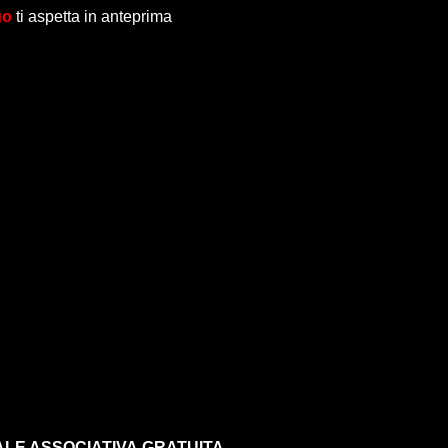
go
ti aspetta in anteprima
LE ASSOCIATIVA
GRATUITA