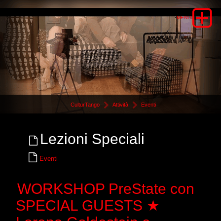
CulturTango
Attività
Eventi
Lezioni Speciali
Eventi
WORKSHOP PreState con
SPECIAL GUESTS ★