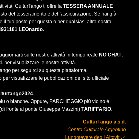
tività. CulturTango ti offre la
TESSERA ANNUALE
osto del tesseramento e dell’assicurazione. Se hai già
 il tuo posto per questa o per qualsiasi altra nostra
4931181 LEOnardo
.
aggiornarti sulle nostre attività in tempo reale
NO CHAT
.
d.
per visualizzare le nostre attività.
ango per seguirci su questa piattaforma.
per visualizzare le pubblicazioni del sito ufficiale
lturtango2024.
e blu o bianche. Oppure, PARCHEGGIO più vicino è
 (di fronte al ponte Giuseppe Mazzini)
TARIFFARIO
.
CulturTango a.s.d.
Centro Culturale Argentino
Lungotevere degli Altoviti, 4