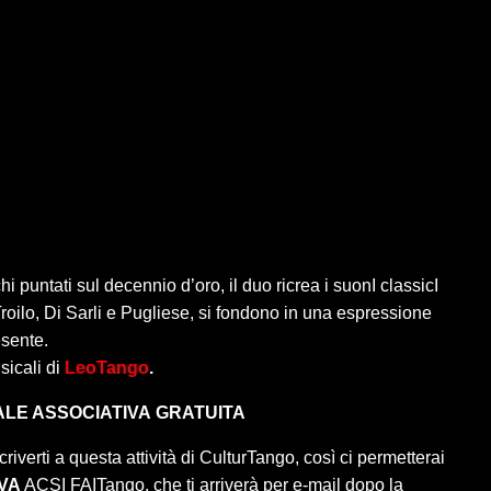
i puntati sul decennio d’oro, il duo ricrea i suonI classicI
Troilo, Di Sarli e Pugliese, si fondono in una espressione
esente.
sicali di
LeoTango
.
LE ASSOCIATIVA
GRATUITA
criverti a questa attività di CulturTango, così ci permetterai
VA
ACSI FAITango, che ti arriverà per e-mail dopo la