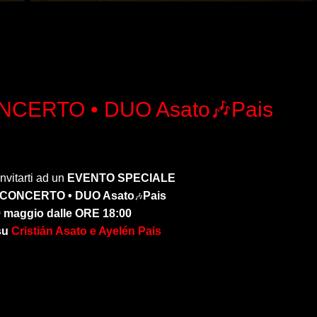
CERTO • DUO Asato🎶Pais
invitarti ad un
EVENTO SPECIALE
CONCERTO • DUO Asato
Pais
🎶
 maggio dalle ORE 18:00
su
Cristi
á
n Asato e Ayel
é
n Pais