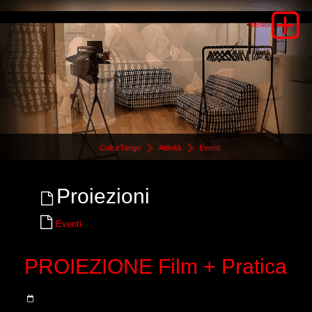
CulturTango
Attività
Eventi
Proiezioni
Eventi
PROIEZIONE Film + Pratica