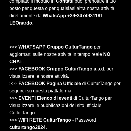
compilato il modulo in
Contatti
puoi prenotare il tuo
posto per questa o per qualsiasi altra nostra attività,
direttamente da
WhatsApp +39•3474931181
LEOnardo
.
>>>
WHATSAPP Gruppo CulturTango
per
aggiornarti sulle nostre attività in tempo reale
NO
CHAT
.
>>>
FACEBOOK Gruppo CulturTango a.s.d.
per
visualizzare le nostre attività.
>>>
FACEBOOK Pagina Ufficiale
di CulturTango per
seguirci su questa piattaforma.
>>>
EVENTI Elenco di eventi
di CulturTango per
visualizzare le pubblicazioni del sito ufficiale
CulturTango.
>>> WIFI RETE
CulturTango
• Password
culturtango2024.