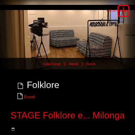
CulturTango
Attività
Eventi
Folklore
Eventi
STAGE Folklore e... Milonga