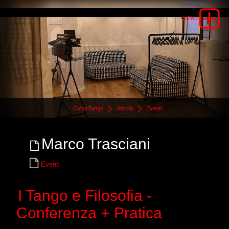
CulturTango
Attività
Eventi
Marco Trasciani
Eventi
I Tango e Filosofia -
Conferenza + Pratica