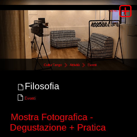
CulturTango
Attività
Eventi
Filosofia
Eventi
Mostra Fotografica -
Degustazione + Pratica