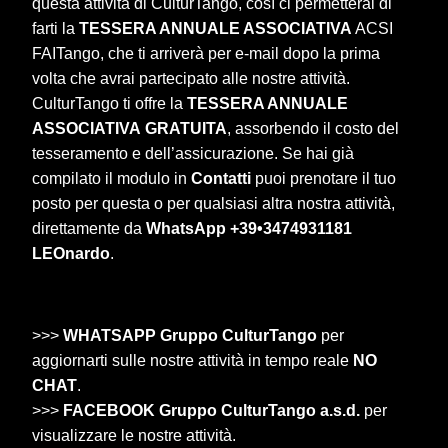
questa attività di CulturTango, così ci permetterai di
farti la
TESSERA ANNUALE ASSOCIATIVA
ACSI
FAITango, che ti arriverà per e-mail dopo la prima
volta che avrai partecipato alle nostre attività.
CulturTango ti offre la
TESSERA ANNUALE
ASSOCIATIVA
GRATUITA
, assorbendo il costo del
tesseramento e dell’assicurazione. Se hai già
compilato il modulo in
Contatti
puoi prenotare il tuo
posto per questa o per qualsiasi altra nostra attività,
direttamente da
WhatsApp +39•3474931181
LEOnardo
.
>>>
WHATSAPP Gruppo CulturTango
per
aggiornarti sulle nostre attività in tempo reale
NO
CHAT
.
>>>
FACEBOOK Gruppo CulturTango a.s.d.
per
visualizzare le nostre attività.