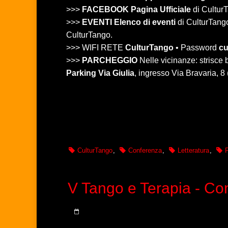
>>>
FACEBOOK Pagina Ufficiale
di CulturT
>>>
EVENTI Elenco di eventi
di CulturTango 
CulturTango.
>>> WIFI RETE
CulturTango
• Password
cu
>>>
PARCHEGGIO
Nelle vicinanze: strisc
Parking Via Giulia
, ingresso Via Bravaria, 8
CulturTango
,
Conferenza
,
Letteratura
,
P
V Tango e Terapia - Co