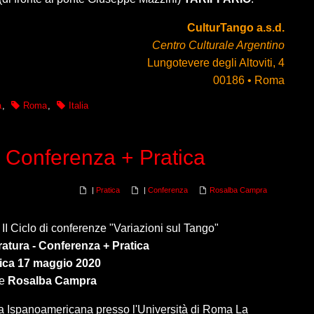
CulturTango a.s.d.
Centro Culturale Argentino
Lungotevere degli Altoviti, 4
00186 • Roma
a
,
Roma
,
Italia
- Conferenza + Pratica
|
Pratica
|
Conferenza
Rosalba Campra
al II Ciclo di conferenze "Variazioni sul Tango"
ratura - Conferenza + Pratica
ca 17 maggio 2020
ce
Rosalba Campra
tura Ispanoamericana presso l'Università di Roma La