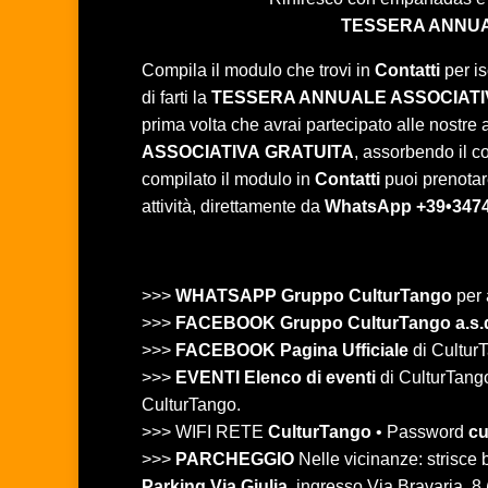
TESSERA ANNUA
Compila il modulo che trovi in
Contatti
per is
di farti la
TESSERA ANNUALE ASSOCIATI
prima volta che avrai partecipato alle nostre at
ASSOCIATIVA
GRATUITA
, assorbendo il c
compilato il modulo in
Contatti
puoi prenotare
attività, direttamente da
WhatsApp +39•347
>>>
WHATSAPP Gruppo CulturTango
per 
>>>
FACEBOOK Gruppo CulturTango a.s.
>>>
FACEBOOK Pagina Ufficiale
di CulturT
>>>
EVENTI Elenco di eventi
di CulturTango 
CulturTango.
>>> WIFI RETE
CulturTango
• Password
cu
>>>
PARCHEGGIO
Nelle vicinanze: strisc
Parking Via Giulia
, ingresso Via Bravaria, 8