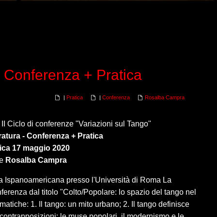
- Conferenza + Pratica
|
Pratica
|
Conferenza
Rosalba Campra
al II Ciclo di conferenze "Variazioni sul Tango"
ratura - Conferenza + Pratica
ca 17 maggio 2020
ce
Rosalba Campra
tura Ispanoamericana presso l'Università di Roma La
enza dal titolo "Colto/Popolare: lo spazio del tango nel
ematiche: 1. Il tango: un mito urbano; 2. Il tango definisce
e contrapposizioni: le muse popolari, il modernismo e le