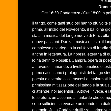
Relat
Domen
Ore 16:30 Conferenza / Ore 18:00 in poi
Il tango, come tanti studiosi hanno più volte s
prima, all'inizio del Novecento, il ballo ha 
stata la musica del tango nuevo di Piazzolla 
nuove passioni. Danza, musica e testo: il ta
complesso e variegato la cui forza di irradia
anche in letteratura. La ripresa letteraria di
lo ha definito Rosalba Campra, opera di poet
attraverso il rimando, a livello tematico o tes
primo caso, sono i protagonisti del tango stes
poesia e a venire così trascesi e trasformati
primissima mitizzazione del tango e la sua s
ci attende, noi argentini». Altrove, invece, è 
letteratura: un accenno al lunfardo che compar
sono sufficienti a evocare un mondo e a dia
esempio, Julio Cortázar riutilizza il primo v