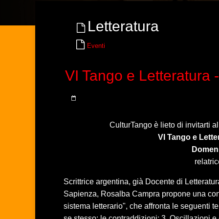
Letteratura
Eventi
VI Tango e Letteratura 
CulturTango è lieto di invitarti 
VI Tango e Lette
Domeni
relatri
Scrittrice argentina, già Docente di Lettera
Sapienza, Rosalba Campra propone una confer
sistema letterario", che affronta le seguenti t
se stesso: le contraddizioni; 3. Oscillazioni 