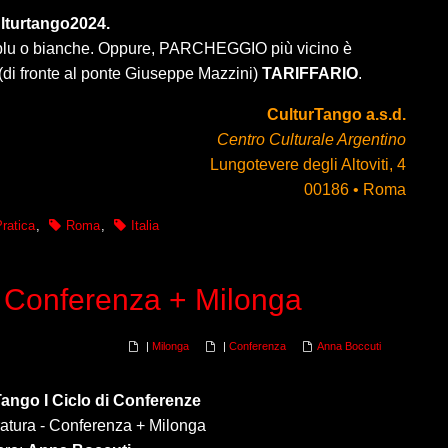
lturtango2024.
e blu o bianche. Oppure, PARCHEGGIO più vicino è
 (di fronte al ponte Giuseppe Mazzini)
TARIFFARIO
.
CulturTango a.s.d.
Centro Culturale Argentino
Lungotevere degli Altoviti, 4
00186 • Roma
ratica
,
Roma
,
Italia
 - Conferenza + Milonga
|
Milonga
|
Conferenza
Anna Boccuti
Tango I Ciclo di Conferenze
eratura - Conferenza + Milonga