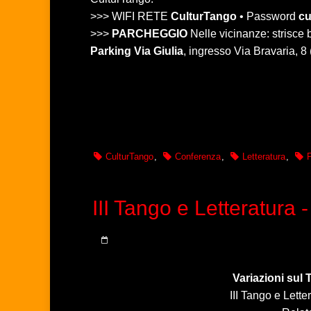
>>> WIFI RETE
CulturTango
• Password
cu
>>>
PARCHEGGIO
Nelle vicinanze: strisc
Parking Via Giulia
, ingresso Via Bravaria, 8
CulturTango
,
Conferenza
,
Letteratura
,
P
III Tango e Letteratura
Variazioni sul 
III Tango e Lett