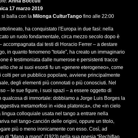
ore:
Anna Boccuti
ica 17 marzo 2019
 si balla con la
Milonga CulturTango
fino alle 22:00
ottolineato, ha conquistato l'Europa in due fasi: nella
giocato un ruolo fondamentale, circa mezzo secolo dopo è
– accompagnata dai testi di Horacio Ferrer – a destare
ngo, in quanto fenomeno “totale”, ha creato un immaginario
zione è testimoniata dalle numerose e persistenti tracce
 quello che ai suoi esordi fu un «genere eterogeneo», come
i colti per un pubblico popolare, avviene principalmente
tuale, degli elementi più connotati o più conosciuti. Nel
so – le sue figure, i suoi spazi – a essere oggetto di
 in qualcosa di immortale: dobbiamo a Jorge Luis Borges la
uggestiva metamorfosi in «idea platonica», che «in cielo
la lingua colloquiale usata nel tango a entrare nella
iva nel tango-canción delle origini, oppure un titolo,
logare più o meno ironicamente con esso. Così, ad
erso di “Mano a mano” (1923) nella sua poesia “Rechiflao