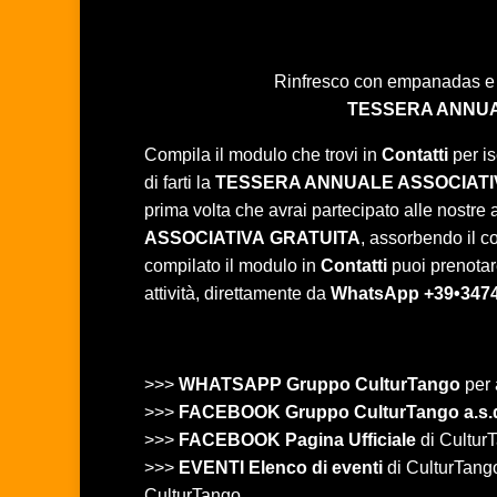
Rinfresco con empanadas e a
TESSERA ANNUA
Compila il modulo che trovi in
Contatti
per is
di farti la
TESSERA ANNUALE ASSOCIATI
prima volta che avrai partecipato alle nostre at
ASSOCIATIVA
GRATUITA
, assorbendo il c
compilato il modulo in
Contatti
puoi prenotare
attività, direttamente da
WhatsApp +39•347
>>>
WHATSAPP Gruppo CulturTango
per 
>>>
FACEBOOK Gruppo CulturTango a.s.
>>>
FACEBOOK Pagina Ufficiale
di CulturT
>>>
EVENTI Elenco di eventi
di CulturTango 
CulturTango.