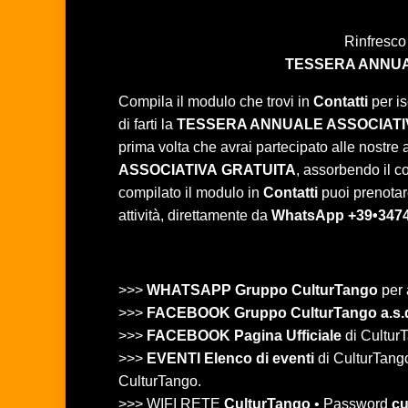
Rinfresco
TESSERA ANNUA
Compila il modulo che trovi in
Contatti
per is
di farti la
TESSERA ANNUALE ASSOCIATI
prima volta che avrai partecipato alle nostre at
ASSOCIATIVA
GRATUITA
, assorbendo il c
compilato il modulo in
Contatti
puoi prenotare
attività, direttamente da
WhatsApp +39•347
>>>
WHATSAPP Gruppo CulturTango
per 
>>>
FACEBOOK Gruppo CulturTango a.s.
>>>
FACEBOOK Pagina Ufficiale
di CulturT
>>>
EVENTI Elenco di eventi
di CulturTango 
CulturTango.
>>> WIFI RETE
CulturTango
• Password
cu