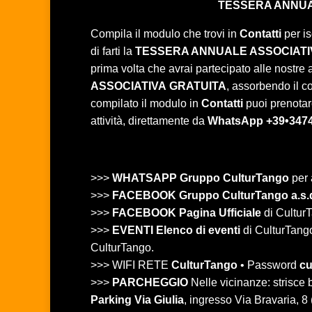
TESSERA ANNUA
Compila il modulo che trovi in
Contatti
per is
di farti la
TESSERA ANNUALE ASSOCIATI
prima volta che avrai partecipato alle nostre at
ASSOCIATIVA
GRATUITA
, assorbendo il c
compilato il modulo in
Contatti
puoi prenotare
attività, direttamente da
WhatsApp +39•347
>>>
WHATSAPP Gruppo CulturTango
per 
>>>
FACEBOOK Gruppo CulturTango a.s.
>>>
FACEBOOK Pagina Ufficiale
di CulturT
>>>
EVENTI Elenco di eventi
di CulturTango 
CulturTango.
>>> WIFI RETE
CulturTango
• Password
cu
>>>
PARCHEGGIO
Nelle vicinanze: strisc
Parking Via Giulia
, ingresso Via Bravaria, 8