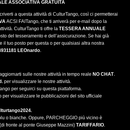
LE ASSOCIATIVA
GRATUITA
criverti a questa attività di CulturTango, così ci permetterai
VA
ACSI FAITango, che ti arriverà per e-mail dopo la
tività. CulturTango ti offre la
TESSERA ANNUALE
osto del tesseramento e dell’assicurazione. Se hai già
 il tuo posto per questa o per qualsiasi altra nostra
4931181 LEOnardo
.
aggiornarti sulle nostre attività in tempo reale
NO CHAT
.
d.
per visualizzare le nostre attività.
ango per seguirci su questa piattaforma.
per visualizzare le pubblicazioni del sito ufficiale
lturtango2024.
e blu o bianche. Oppure, PARCHEGGIO più vicino è
 (di fronte al ponte Giuseppe Mazzini)
TARIFFARIO
.