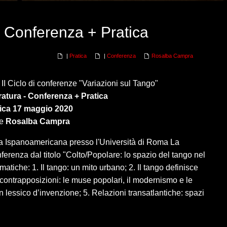
- Conferenza + Pratica
|
Pratica
|
Conferenza
Rosalba Campra
al II Ciclo di conferenze "Variazioni sul Tango"
ratura - Conferenza + Pratica
ca 17 maggio 2020
ce
Rosalba Campra
tura Ispanoamericana presso l'Università di Roma La
enza dal titolo "Colto/Popolare: lo spazio del tango nel
ematiche: 1. Il tango: un mito urbano; 2. Il tango definisce
e contrapposizioni: le muse popolari, il modernismo e le
n lessico d’invenzione; 5. Relazioni transatlantiche: spazi