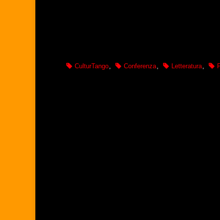
CulturTango
,
Conferenza
,
Letteratura
,
P