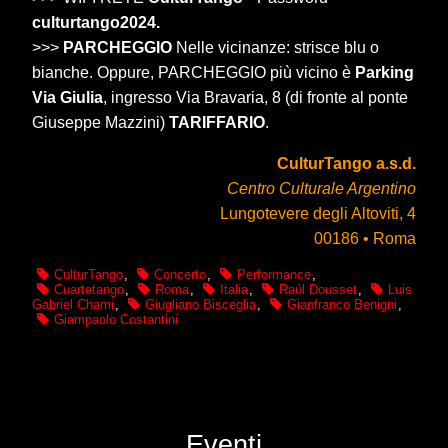
culturtango2024.
>>>
PARCHEGGIO
Nelle vicinanze: strisce blu o
bianche. Oppure, PARCHEGGIO più vicino è
Parking
Via Giulia
, ingresso Via Bravaria, 8 (di fronte al ponte
Giuseppe Mazzini)
TARIFFARIO
.
CulturTango a.s.d.
Centro Culturale Argentino
Lungotevere degli Altoviti, 4
00186 • Roma
CulturTango
,
Concerto
,
Performance
,
Cuartetango
,
Roma
,
Italia
,
Raúl Dousset
,
Luis
Gabriel Chami
,
Giugliano Bisceglia
,
Gianfranco Benigni
,
Giampaolo Costantini
Eventi