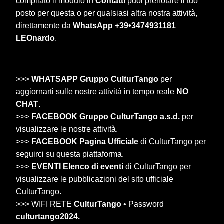
compilato il modulo in
Contatti
puoi prenotare il tuo
posto per questa o per qualsiasi altra nostra attività,
direttamente da
WhatsApp +39•3474931181
LEOnardo
.
>>>
WHATSAPP Gruppo CulturTango
per
aggiornarti sulle nostre attività in tempo reale
NO
CHAT
.
>>>
FACEBOOK Gruppo CulturTango a.s.d.
per
visualizzare le nostre attività.
>>>
FACEBOOK Pagina Ufficiale
di CulturTango per
seguirci su questa piattaforma.
>>>
EVENTI Elenco di eventi
di CulturTango per
visualizzare le pubblicazioni del sito ufficiale
CulturTango.
>>> WIFI RETE
CulturTango
• Password
culturtango2024.