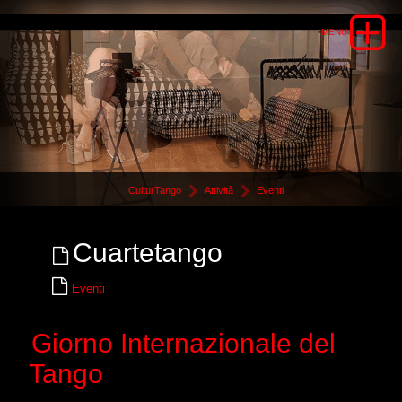
CulturTango
Attività
Eventi
Cuartetango
Eventi
Giorno Internazionale del
Tango