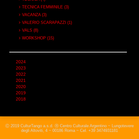
TECNICA FEMMINILE (3)
VACANZA (3)
VALERIO SCARAPAZZI (1)
VALS (8)
WORKSHOP (15)
2024
2023
2022
2021
2020
2019
2018
Ⓒ 2019 CulturTango a.s.d. Ⓡ Centro Culturale Argentino ~ Lungotevere
degli Altoviti, 4 ~ 00186 Roma ~ Cel. +39 3474931181