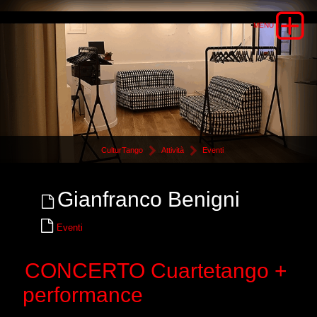
CulturTango
Attività
Eventi
Gianfranco Benigni
Eventi
CONCERTO Cuartetango +
performance