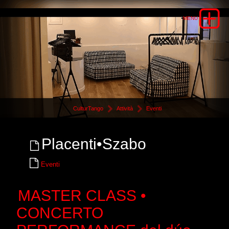
CulturTango
Attività
Eventi
Placenti•Szabo
Eventi
MASTER CLASS •
CONCERTO