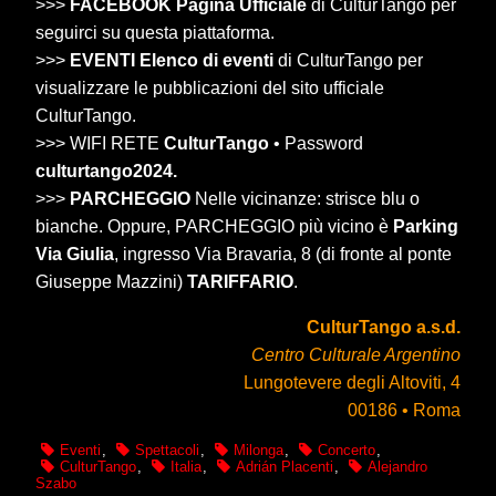
>>>
FACEBOOK Pagina Ufficiale
di CulturTango per
seguirci su questa piattaforma.
>>>
EVENTI Elenco di eventi
di CulturTango per
visualizzare le pubblicazioni del sito ufficiale
CulturTango.
>>> WIFI RETE
CulturTango
• Password
culturtango2024.
>>>
PARCHEGGIO
Nelle vicinanze: strisce blu o
bianche. Oppure, PARCHEGGIO più vicino è
Parking
Via Giulia
, ingresso Via Bravaria, 8 (di fronte al ponte
Giuseppe Mazzini)
TARIFFARIO
.
CulturTango a.s.d.
Centro Culturale Argentino
Lungotevere degli Altoviti, 4
00186 • Roma
Eventi
,
Spettacoli
,
Milonga
,
Concerto
,
CulturTango
,
Italia
,
Adrián Placenti
,
Alejandro
Szabo