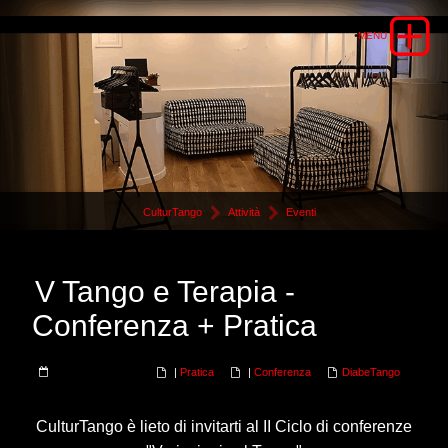
CulturTango
Attività
Eventi
V Tango e Terapia -
Conferenza + Pratica
|
Pratica
|
Conferenza
DiabeTango
CulturTango è lieto di invitarti al II Ciclo di conferenze