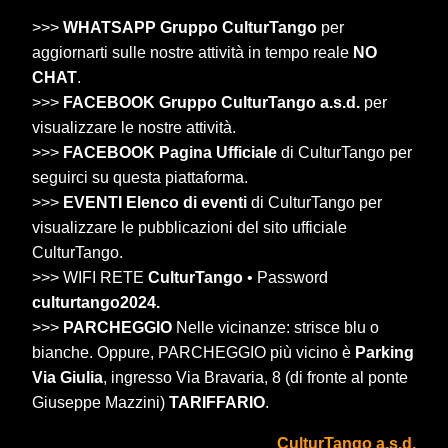
>>>
WHATSAPP Gruppo CulturTango
per
aggiornarti sulle nostre attività in tempo reale
NO
CHAT
.
>>>
FACEBOOK Gruppo CulturTango a.s.d.
per
visualizzare le nostre attività.
>>>
FACEBOOK Pagina Ufficiale
di CulturTango per
seguirci su questa piattaforma.
>>>
EVENTI Elenco di eventi
di CulturTango per
visualizzare le pubblicazioni del sito ufficiale
CulturTango.
>>> WIFI RETE
CulturTango
• Password
culturtango2024.
>>>
PARCHEGGIO
Nelle vicinanze: strisce blu o
bianche. Oppure, PARCHEGGIO più vicino è
Parking
Via Giulia
, ingresso Via Bravaria, 8 (di fronte al ponte
Giuseppe Mazzini)
TARIFFARIO
.
CulturTango a.s.d.