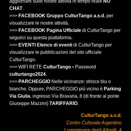
aggiornarti sulle nostre attività in tempo reale
NO
CHAT
.
>>>
FACEBOOK Gruppo CulturTango a.s.d.
per
visualizzare le nostre attività.
>>>
FACEBOOK Pagina Ufficiale
di CulturTango per
seguirci su questa piattaforma.
>>>
EVENTI Elenco di eventi
di CulturTango per
visualizzare le pubblicazioni del sito ufficiale
CulturTango.
>>> WIFI RETE
CulturTango
• Password
culturtango2024.
>>>
PARCHEGGIO
Nelle vicinanze: strisce blu o
bianche. Oppure, PARCHEGGIO più vicino è
Parking
Via Giulia
, ingresso Via Bravaria, 8 (di fronte al ponte
Giuseppe Mazzini)
TARIFFARIO
.
CulturTango a.s.d.
Centro Culturale Argentino
Lungotevere degli Altoviti, 4