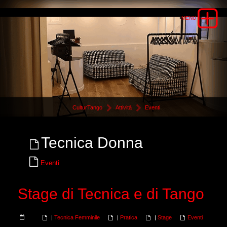
CulturTango
Attività
Eventi
Tecnica Donna
Eventi
Stage di Tecnica e di Tango
|
Tecnica Femminile
|
Pratica
|
Stage
Eventi