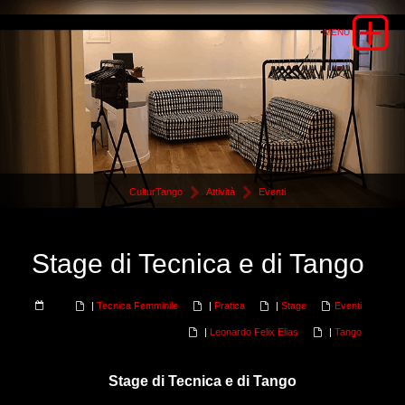
CulturTango
Attività
Eventi
Stage di Tecnica e di Tango
|
Tecnica Femminile
|
Pratica
|
Stage
Eventi
|
Leonardo Felix Elias
|
Tango
Stage di Tecnica e di Tango