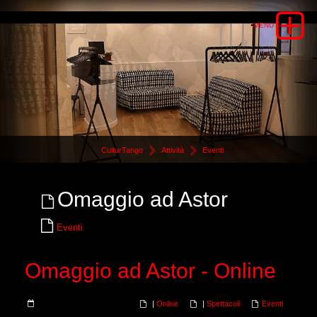
CulturTango
Attività
Eventi
Omaggio ad Astor
Eventi
Omaggio ad Astor - Online
|
Online
|
Spettacoli
Eventi