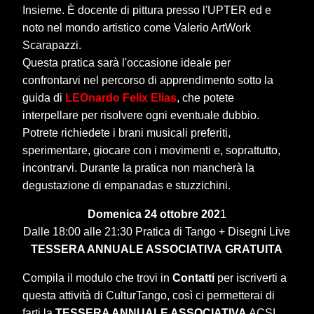
Insieme. È docente di pittura presso l'UPTER ed e
noto nel mondo artistico come Valerio ArtWork
Scarapazzi.
Questa pratica sarà l'occasione ideale per
confrontarvi nel percorso di apprendimento sotto la
guida di
LEOnardo Felix Elias
, che potete
interpellare per risolvere ogni eventuale dubbio.
Potrete richiedete i brani musicali preferiti,
sperimentare, giocare con i movimenti e, soprattutto,
incontrarvi. Durante la pratica non mancherà la
degustazione di empanadas e stuzzichini.
Domenica 24 ottobre 202
1
Dalle 18:00 alle 21:30 Pratica di Tango + Disegni Live
TESSERA ANNUALE ASSOCIATIVA
GRATUITA
Compila il modulo che trovi in
Contatti
per iscriverti a
questa attività di CulturTango, così ci permetterai di
farti la
TESSERA ANNUALE ASSOCIATIVA
ACSI