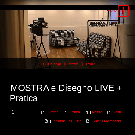
CulturTango
Attività
Eventi
MOSTRA e Disegno LIVE +
Pratica
|
Pratica
|
Pittura
|
Mostra
Eventi
|
Leonardo Felix Elias
|
Valerio Scarapazzi